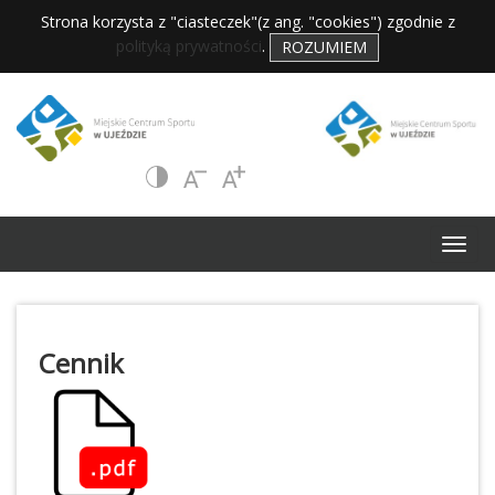
Strona korzysta z "ciasteczek"(z ang. "cookies") zgodnie z
polityką prywatności
.
ROZUMIEM
Cennik