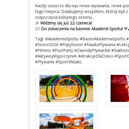
Każdy sezon to dla nas nowe wyzwania, nowe pomy
tego miejsca. Dziękujemy wszystkim, którzy byli 
rozpoczęcia kolejnego sezonu.
🎉
Widzimy się już 22 czerwca!
🏊‍♂️
Do zobaczenia na basenie Akademii Sportu!
💙
Tagi:
#AkademiaSportu #BasenAkademiaSportu 
#Sezon2026 #PiątySezon #NaukaPływania #Lekcj
#Fitness #PoolParty #ZawodyPływackie #Siatko
#AktywnyWypoczynek #AtrakcjeDlaDzieci #Sport
#Pływanie #SportIRelaks