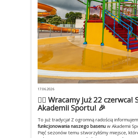
17.06.2026
🏊‍♂️ Wracamy już 22 czerwca!
Akademii Sportu! 🎉
To już tradycja! Z ogromną radością informuje
funkcjonowania naszego basenu
w Akademii Spo
Pięć sezonów temu stworzyliśmy miejsce, które