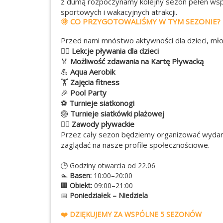
z dumą rozpoczynamy kolejny sezon pełen wspó
sportowych i wakacyjnych atrakcji.
🌞 CO PRZYGOTOWALIŚMY W TYM SEZONIE?
Przed nami mnóstwo aktywności dla dzieci, młod
🏊‍♀️
Lekcje pływania dla dzieci
🏅
Możliwość zdawania na Kartę Pływacką
💪
Aqua Aerobik
🏋️
Zajęcia fitness
🎉
Pool Party
⚽
Turnieje siatkonogi
🏐
Turnieje siatkówki plażowej
🏊‍♂️
Zawody pływackie
Przez cały sezon będziemy organizować wydarz
zaglądać na nasze profile społecznościowe.
🕒 Godziny otwarcia od 22.06
🏊
Basen:
10:00–20:00
🏢
Obiekt:
09:00–21:00
📅
Poniedziałek – Niedziela
❤️ DZIĘKUJEMY ZA WSPÓLNE 5 SEZONÓW