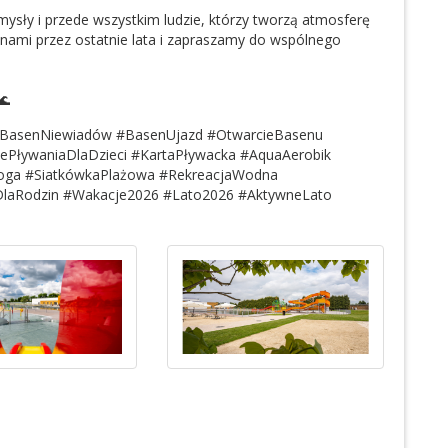
sły i przede wszystkim ludzie, którzy tworzą atmosferę
z nami przez ostatnie lata i zapraszamy do wspólnego
🌊
#BasenNiewiadów #BasenUjazd #OtwarcieBasenu
ePływaniaDlaDzieci #KartaPływacka #AquaAerobik
noga #SiatkówkaPlażowa #RekreacjaWodna
DlaRodzin #Wakacje2026 #Lato2026 #AktywneLato