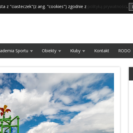
sta z "ciasteczek"(z ang. "cookies") zgodnie z
polityką prywatności
.
ademia Sportu
Obiekty
Kluby
Kontakt
RODO