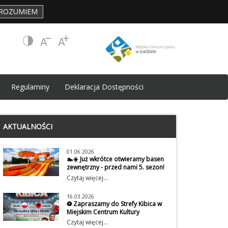
ROZUMIEM
Regulaminy
Deklaracja Dostępności
AKTUALNOŚCI
01.06.2026
🏊☀️ Już wkrótce otwieramy basen
zewnętrzny - przed nami 5. sezon!
Z radością informujemy, że trwają
Czytaj więcej...
przygotowania do rozpoczęcia 5.
sezonu naszego basenu
16.03.2026
zewnętrznego w Akademii Sportu.
⚽ Zapraszamy do Strefy Kibica w
Już wkrótce ponownie zaprosimy
Miejskim Centrum Kultury
Was do wspólnego korzystania z
Jako Miejskie Centrum Sportu
Czytaj więcej...
letnich atrakcji, relaksu i